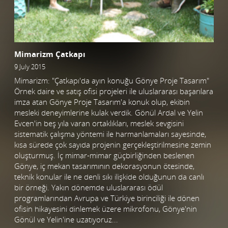
Mimarizm Çatkapı
9 July 2015
Mimarizm: "Çatkapı'da ayın konuğu Gönye Proje Tasarım"
Örnek daire ve satış ofisi projeleri ile uluslararası başarılara
imza atan Gönye Proje Tasarım'a konuk olup, ekibin
mesleki deneyimlerine kulak verdik. Gönül Ardal ve Yelin
Evcen'in beş yıla varan ortaklıkları, meslek sevgisini
sistematik çalışma yöntemi ile harmanlamaları sayesinde,
kısa sürede çok sayıda projenin gerçekleştirilmesine zemin
oluşturmuş. İç mimar-mimar güçbirliğinden beslenen
Gönye, iç mekan tasarımının dekorasyonun ötesinde,
teknik konular ile ne denli sıkı ilişkide olduğunun da canlı
bir örneği. Yakın dönemde uluslararası ödül
programlarından Avrupa ve Türkiye birinciliği ile dönen
ofisin hikayesini dinlemek üzere mikrofonu, Gönye'nin
Gönül ve Yelin'ine uzatıyoruz...